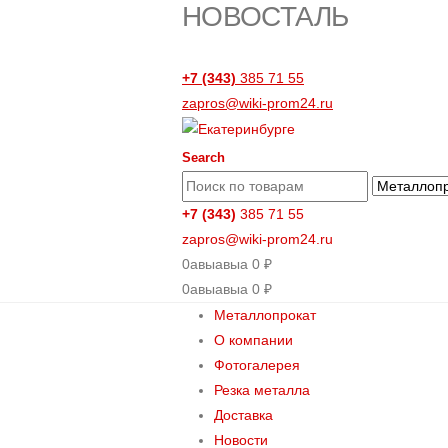
НОВОСТАЛЬ
+7 (343)
385 71 55
zapros@wiki-prom24.ru
Search
+7 (343)
385 71 55
zapros@wiki-prom24.ru
0
авыавыа
0
₽
0
авыавыа
0
₽
Металлопрокат
О компании
Фотогалерея
Резка металла
Доставка
Новости