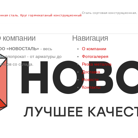
Сталь сортовая конструкционная, 
нная сталь
,
Круг горячекатаный конструкционный
 компании
Навигация
ОО «НОВОСТАЛЬ»
- весь
О компании
таллопрокат - от арматуры до
Фотогалерея
тизов со склада.
Резка металла
Доставка
Новости
Контакты