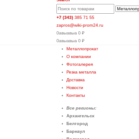
+7 (343)
385 71 55
zapros@wiki-prom24.ru
0
авыавыа
0
₽
0
авыавыа
0
₽
Металлопрокат
О компании
Фотогалерея
Резка металла
Доставка
Новости
Контакты
Все регионы:
Архангельск
Белгород
Барнаул