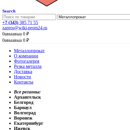
Search
+7 (343)
385 71 55
zapros@wiki-prom24.ru
0
авыавыа
0
₽
0
авыавыа
0
₽
Металлопрокат
О компании
Фотогалерея
Резка металла
Доставка
Новости
Контакты
Все регионы:
Архангельск
Белгород
Барнаул
Волгоград
Воронеж
Екатеринбург
Ижевск