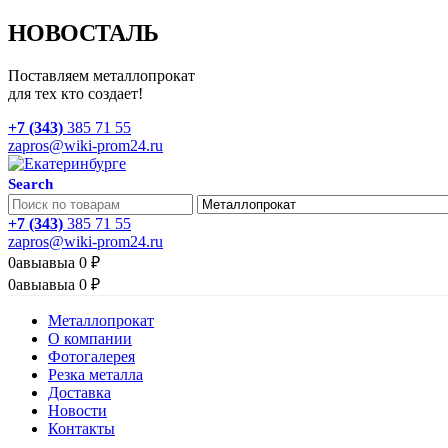
НОВОСТАЛЬ
Поставляем металлопрокат
для тех кто создает!
+7 (343)
385 71 55
zapros@wiki-prom24.ru
Search
+7 (343)
385 71 55
zapros@wiki-prom24.ru
0
авыавыа
0
₽
0
авыавыа
0
₽
Металлопрокат
О компании
Фотогалерея
Резка металла
Доставка
Новости
Контакты