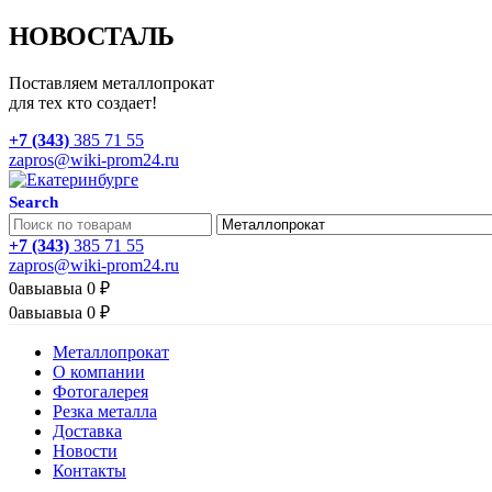
НОВОСТАЛЬ
Поставляем металлопрокат
для тех кто создает!
+7 (343)
385 71 55
zapros@wiki-prom24.ru
Search
+7 (343)
385 71 55
zapros@wiki-prom24.ru
0
авыавыа
0
₽
0
авыавыа
0
₽
Металлопрокат
О компании
Фотогалерея
Резка металла
Доставка
Новости
Контакты