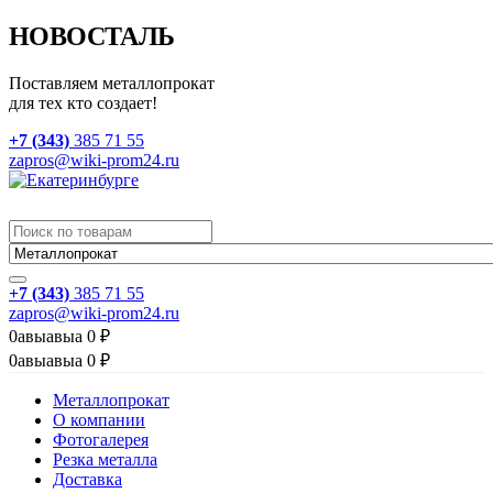
НОВОСТАЛЬ
Поставляем металлопрокат
для тех кто создает!
+7 (343)
385 71 55
zapros@wiki-prom24.ru
+7 (343)
385 71 55
zapros@wiki-prom24.ru
0
авыавыа
0
₽
0
авыавыа
0
₽
Металлопрокат
О компании
Фотогалерея
Резка металла
Доставка