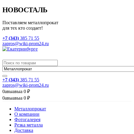
НОВОСТАЛЬ
Поставляем металлопрокат
для тех кто создает!
+7 (343)
385 71 55
zapros@wiki-prom24.ru
+7 (343)
385 71 55
zapros@wiki-prom24.ru
0
авыавыа
0
₽
0
авыавыа
0
₽
Металлопрокат
О компании
Фотогалерея
Резка металла
Доставка