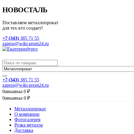
НОВОСТАЛЬ
Поставляем металлопрокат
для тех кто создает!
+7 (343)
385 71 55
zapros@wiki-prom24.ru
+7 (343)
385 71 55
zapros@wiki-prom24.ru
0
авыавыа
0
₽
0
авыавыа
0
₽
Металлопрокат
О компании
Фотогалерея
Резка металла
Доставка