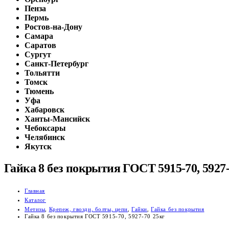
Пенза
Пермь
Ростов-на-Дону
Самара
Саратов
Сургут
Санкт-Петербург
Тольятти
Томск
Тюмень
Уфа
Хабаровск
Ханты-Мансийск
Чебоксары
Челябинск
Якутск
Гайка 8 без покрытия ГОСТ 5915-70, 5927-
Главная
Каталог
Метизы
,
Крепеж, гвозди, болты, цепи
,
Гайки
,
Гайка без покрытия
Гайка 8 без покрытия ГОСТ 5915-70, 5927-70 25кг