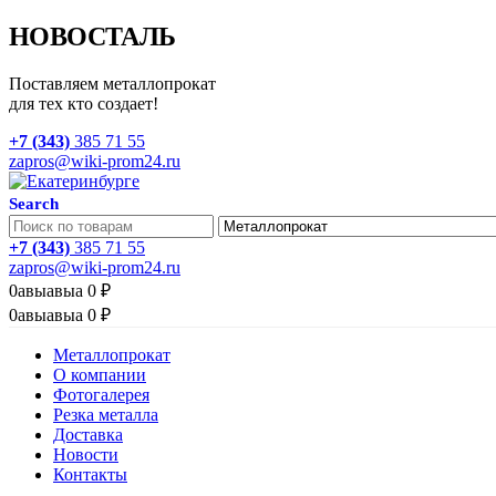
НОВОСТАЛЬ
Поставляем металлопрокат
для тех кто создает!
+7 (343)
385 71 55
zapros@wiki-prom24.ru
Search
+7 (343)
385 71 55
zapros@wiki-prom24.ru
0
авыавыа
0
₽
0
авыавыа
0
₽
Металлопрокат
О компании
Фотогалерея
Резка металла
Доставка
Новости
Контакты