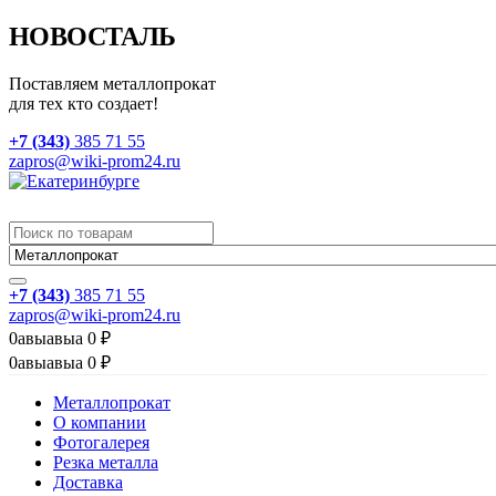
НОВОСТАЛЬ
Поставляем металлопрокат
для тех кто создает!
+7 (343)
385 71 55
zapros@wiki-prom24.ru
+7 (343)
385 71 55
zapros@wiki-prom24.ru
0
авыавыа
0
₽
0
авыавыа
0
₽
Металлопрокат
О компании
Фотогалерея
Резка металла
Доставка