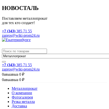
НОВОСТАЛЬ
Поставляем металлопрокат
для тех кто создает!
+7 (343)
385 71 55
zapros@wiki-prom24.ru
+7 (343)
385 71 55
zapros@wiki-prom24.ru
0
авыавыа
0
₽
0
авыавыа
0
₽
Металлопрокат
О компании
Фотогалерея
Резка металла
Доставка