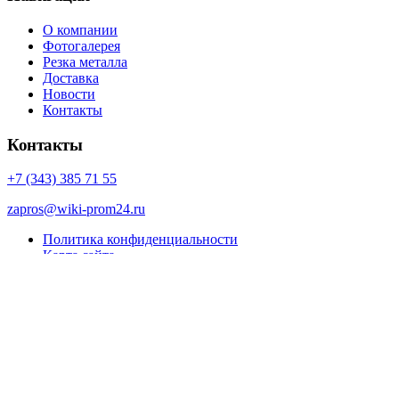
О компании
Фотогалерея
Резка металла
Доставка
Новости
Контакты
Контакты
+7 (343) 385 71 55
zapros@wiki-prom24.ru
Политика конфиденциальности
Карта сайта
© Porto eCommerce. 2022. All Rights Reserved
Вы только что добавили этот товар в корзину:
Просмотр корзины
Продолжить