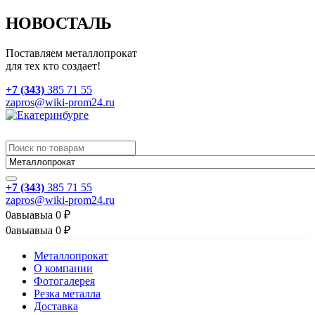
НОВОСТАЛЬ
Поставляем металлопрокат
для тех кто создает!
+7 (343)
385 71 55
zapros@wiki-prom24.ru
+7 (343)
385 71 55
zapros@wiki-prom24.ru
0
авыавыа
0
₽
0
авыавыа
0
₽
Металлопрокат
О компании
Фотогалерея
Резка металла
Доставка