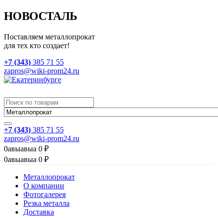
НОВОСТАЛЬ
Поставляем металлопрокат
для тех кто создает!
+7 (343)
385 71 55
zapros@wiki-prom24.ru
+7 (343)
385 71 55
zapros@wiki-prom24.ru
0
авыавыа
0
₽
0
авыавыа
0
₽
Металлопрокат
О компании
Фотогалерея
Резка металла
Доставка