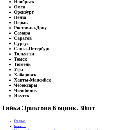
Ноябрьск
Омск
Оренбург
Пенза
Пермь
Ростов-на-Дону
Самара
Саратов
Сургут
Санкт-Петербург
Тольятти
Томск
Тюмень
Уфа
Хабаровск
Ханты-Мансийск
Чебоксары
Челябинск
Якутск
Гайка Эриксона 6 оцинк. 30шт
Главная
Каталог
Метизы
,
Крепеж, гвозди, болты, цепи
,
Гайки
,
Гайка Эриксона