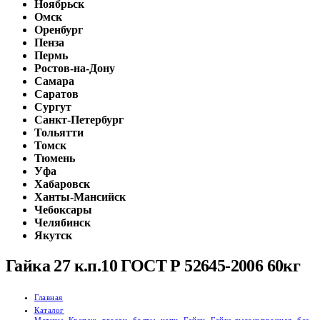
Ноябрьск
Омск
Оренбург
Пенза
Пермь
Ростов-на-Дону
Самара
Саратов
Сургут
Санкт-Петербург
Тольятти
Томск
Тюмень
Уфа
Хабаровск
Ханты-Мансийск
Чебоксары
Челябинск
Якутск
Гайка 27 к.п.10 ГОСТ Р 52645-2006 60кг
Главная
Каталог
Метизы
,
Крепеж, гвозди, болты, цепи
,
Гайки
,
Гайка высокопрочная, без