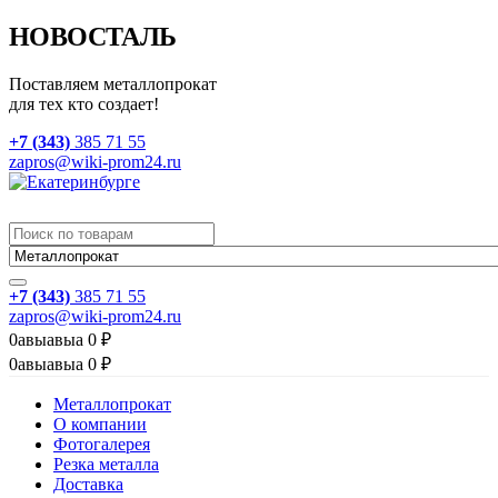
НОВОСТАЛЬ
Поставляем металлопрокат
для тех кто создает!
+7 (343)
385 71 55
zapros@wiki-prom24.ru
+7 (343)
385 71 55
zapros@wiki-prom24.ru
0
авыавыа
0
₽
0
авыавыа
0
₽
Металлопрокат
О компании
Фотогалерея
Резка металла
Доставка