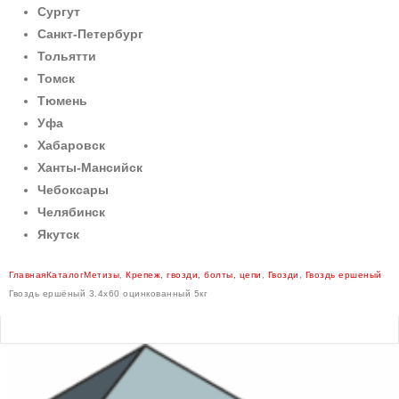
Сургут
Санкт-Петербург
Тольятти
Томск
Тюмень
Уфа
Хабаровск
Ханты-Мансийск
Чебоксары
Челябинск
Якутск
Главная
Каталог
Метизы
,
Крепеж, гвозди, болты, цепи
,
Гвозди
,
Гвоздь ершеный
Гвоздь ершёный 3.4х60 оцинкованный 5кг