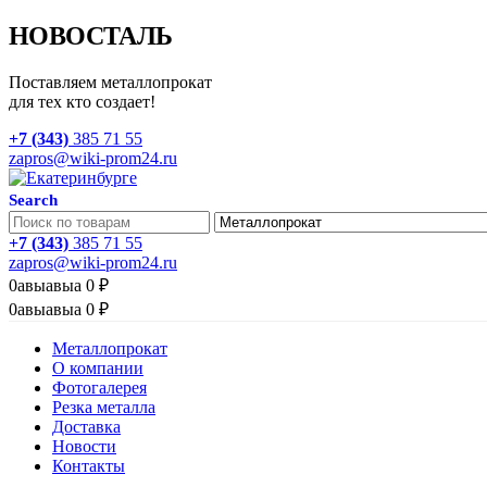
НОВОСТАЛЬ
Поставляем металлопрокат
для тех кто создает!
+7 (343)
385 71 55
zapros@wiki-prom24.ru
Search
+7 (343)
385 71 55
zapros@wiki-prom24.ru
0
авыавыа
0
₽
0
авыавыа
0
₽
Металлопрокат
О компании
Фотогалерея
Резка металла
Доставка
Новости
Контакты