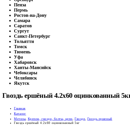
Пенза
Пермь
Ростов-на-Дону
Самара
Саратов
Сургут
Санкт-Петербург
Тольятти
Томск
Тюмень
Уфа
Хабаровск
Ханты-Мансийск
Чебоксары
Челябинск
Якутск
Гвоздь ершёный 4.2х60 оцинкованный 5к
Главная
Каталог
Метизы
,
Крепеж, гвозди, болты, цепи
,
Гвозди
,
Гвоздь ершеный
Гвоздь ершёный 4.2х60 оцинкованный 5кг