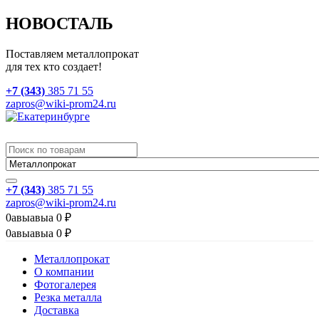
НОВОСТАЛЬ
Поставляем металлопрокат
для тех кто создает!
+7 (343)
385 71 55
zapros@wiki-prom24.ru
+7 (343)
385 71 55
zapros@wiki-prom24.ru
0
авыавыа
0
₽
0
авыавыа
0
₽
Металлопрокат
О компании
Фотогалерея
Резка металла
Доставка