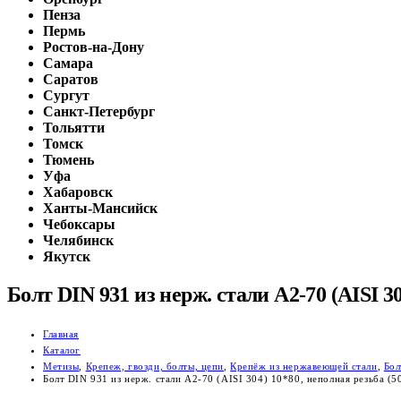
Пенза
Пермь
Ростов-на-Дону
Самара
Саратов
Сургут
Санкт-Петербург
Тольятти
Томск
Тюмень
Уфа
Хабаровск
Ханты-Мансийск
Чебоксары
Челябинск
Якутск
Болт DIN 931 из нерж. стали A2-70 (AISI 3
Главная
Каталог
Метизы
,
Крепеж, гвозди, болты, цепи
,
Крепёж из нержавеющей стали
,
Бол
Болт DIN 931 из нерж. стали A2-70 (AISI 304) 10*80, неполная резьба (5