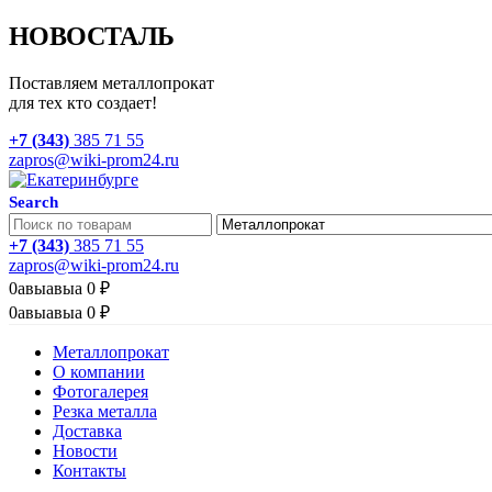
НОВОСТАЛЬ
Поставляем металлопрокат
для тех кто создает!
+7 (343)
385 71 55
zapros@wiki-prom24.ru
Search
+7 (343)
385 71 55
zapros@wiki-prom24.ru
0
авыавыа
0
₽
0
авыавыа
0
₽
Металлопрокат
О компании
Фотогалерея
Резка металла
Доставка
Новости
Контакты