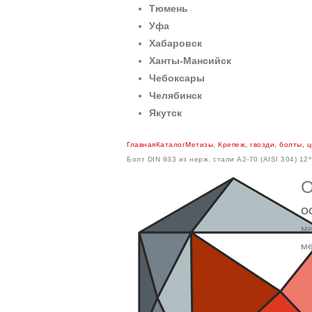
Тюмень
Уфа
Хабаровск
Ханты-Мансийск
Чебоксары
Челябинск
Якутск
Главная
Каталог
Метизы
,
Крепеж, гвозди, болты, 
Болт DIN 933 из нерж. стали A2-70 (AISI 304) 12*
О
О
ме
ме