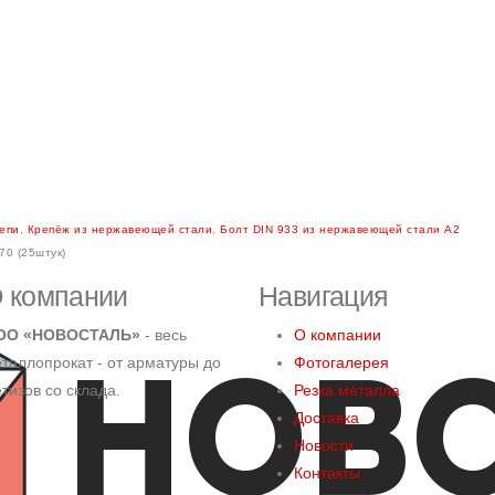
цепи
,
Крепёж из нержавеющей стали
,
Болт DIN 933 из нержавеющей стали А2
70 (25штук)
 компании
Навигация
ОО «НОВОСТАЛЬ»
- весь
О компании
таллопрокат - от арматуры до
Фотогалерея
тизов со склада.
Резка металла
Доставка
Новости
Контакты