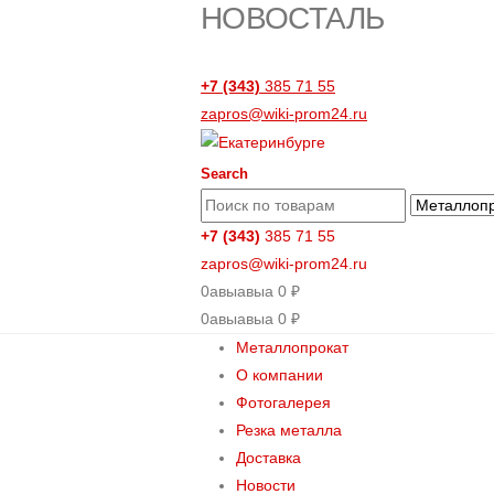
НОВОСТАЛЬ
+7 (343)
385 71 55
zapros@wiki-prom24.ru
Search
+7 (343)
385 71 55
zapros@wiki-prom24.ru
0
авыавыа
0
₽
0
авыавыа
0
₽
Металлопрокат
О компании
Фотогалерея
Резка металла
Доставка
Новости