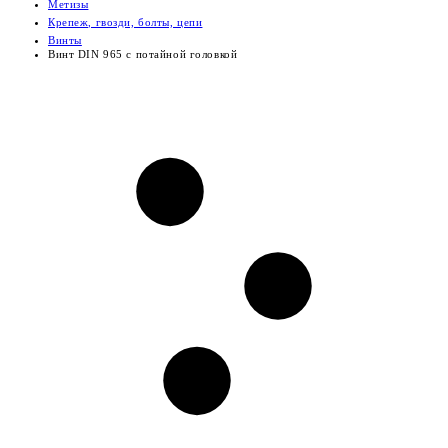
Метизы
Крепеж, гвозди, болты, цепи
Винты
Винт DIN 965 с потайной головкой