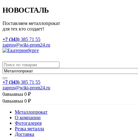
НОВОСТАЛЬ
Поставляем металлопрокат
для тех кто создает!
+7 (343)
385 71 55
zapros@wiki-prom24.ru
+7 (343)
385 71 55
zapros@wiki-prom24.ru
0
авыавыа
0
₽
0
авыавыа
0
₽
Металлопрокат
О компании
Фотогалерея
Резка металла
Доставка