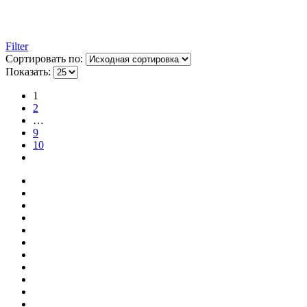
Filter
Сортировать по:
Показать:
1
2
…
9
10