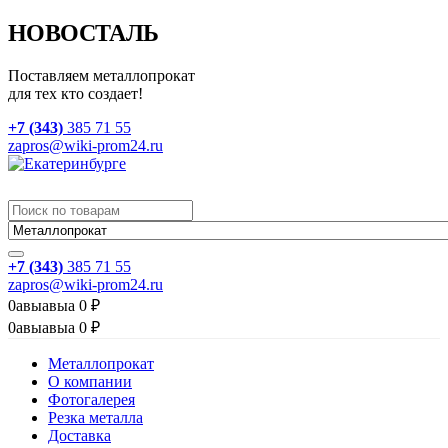
НОВОСТАЛЬ
Поставляем металлопрокат
для тех кто создает!
+7 (343)
385 71 55
zapros@wiki-prom24.ru
+7 (343)
385 71 55
zapros@wiki-prom24.ru
0
авыавыа
0
₽
0
авыавыа
0
₽
Металлопрокат
О компании
Фотогалерея
Резка металла
Доставка