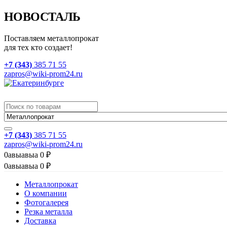
НОВОСТАЛЬ
Поставляем металлопрокат
для тех кто создает!
+7 (343)
385 71 55
zapros@wiki-prom24.ru
+7 (343)
385 71 55
zapros@wiki-prom24.ru
0
авыавыа
0
₽
0
авыавыа
0
₽
Металлопрокат
О компании
Фотогалерея
Резка металла
Доставка