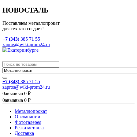
НОВОСТАЛЬ
Поставляем металлопрокат
для тех кто создает!
+7 (343)
385 71 55
zapros@wiki-prom24.ru
+7 (343)
385 71 55
zapros@wiki-prom24.ru
0
авыавыа
0
₽
0
авыавыа
0
₽
Металлопрокат
О компании
Фотогалерея
Резка металла
Доставка