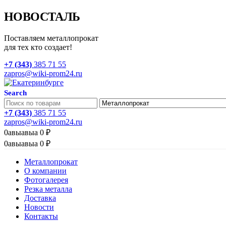
НОВОСТАЛЬ
Поставляем металлопрокат
для тех кто создает!
+7 (343)
385 71 55
zapros@wiki-prom24.ru
Search
+7 (343)
385 71 55
zapros@wiki-prom24.ru
0
авыавыа
0
₽
0
авыавыа
0
₽
Металлопрокат
О компании
Фотогалерея
Резка металла
Доставка
Новости
Контакты