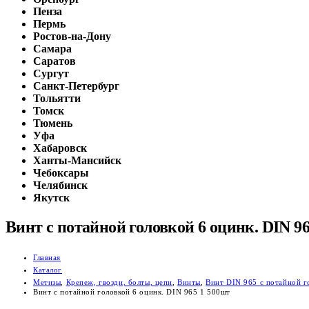
Пенза
Пермь
Ростов-на-Дону
Самара
Саратов
Сургут
Санкт-Петербург
Тольятти
Томск
Тюмень
Уфа
Хабаровск
Ханты-Мансийск
Чебоксары
Челябинск
Якутск
Винт с потайной головкой 6 оцинк. DIN 9
Главная
Каталог
Метизы
,
Крепеж, гвозди, болты, цепи
,
Винты
,
Винт DIN 965 с потайной г
Винт с потайной головкой 6 оцинк. DIN 965 1 500шт