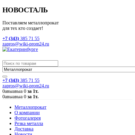
НОВОСТАЛЬ
Поставляем металлопрокат
для тех кто создает!
+7 (343)
385 71 55
zapros@wiki-prom24.ru
+7 (343)
385 71 55
zapros@wiki-prom24.ru
0
авыавыа
0
за 1т.
0
авыавыа
0
за 1т.
Металлопрокат
О компании
Фотогалерея
Резка металла
Доставка
Новости