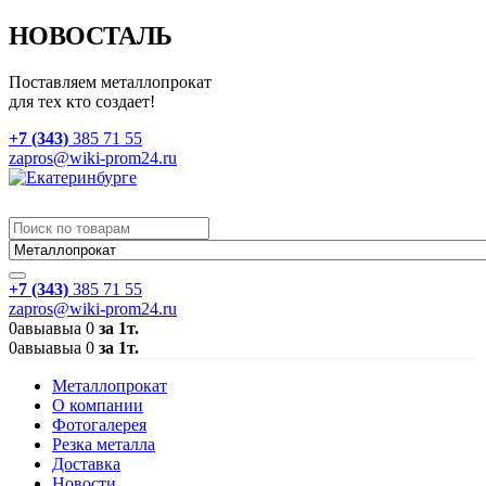
НОВОСТАЛЬ
Поставляем металлопрокат
для тех кто создает!
+7 (343)
385 71 55
zapros@wiki-prom24.ru
+7 (343)
385 71 55
zapros@wiki-prom24.ru
0
авыавыа
0
за 1т.
0
авыавыа
0
за 1т.
Металлопрокат
О компании
Фотогалерея
Резка металла
Доставка
Новости