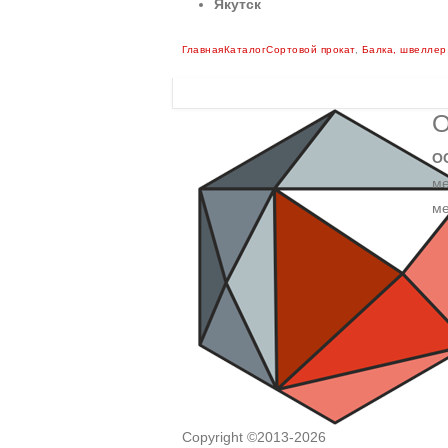
Якутск
Главная
Каталог
Сортовой прокат
,
Балка, швеллер
О
О
ме
ме
Copyright ©2013-2026