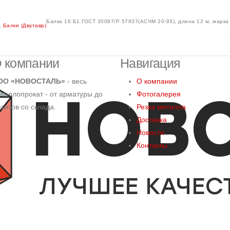
Балка 16 Б1 ГОСТ 35087/Р 57837(АСЧМ 20-93), длина 12 м, марка
,
Балки (Двутавр)
 компании
Навигация
ОО «НОВОСТАЛЬ»
- весь
О компании
таллопрокат - от арматуры до
Фотогалерея
тизов со склада.
Резка металла
Доставка
Новости
Контакты