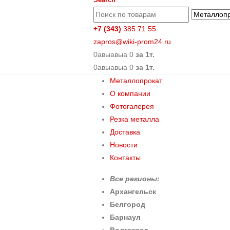
+7 (343)
385 71 55
zapros@wiki-prom24.ru
0
авыавыа
0
за 1т.
0
авыавыа
0
за 1т.
Металлопрокат
О компании
Фотогалерея
Резка металла
Доставка
Новости
Контакты
Все регионы:
Архангельск
Белгород
Барнаул