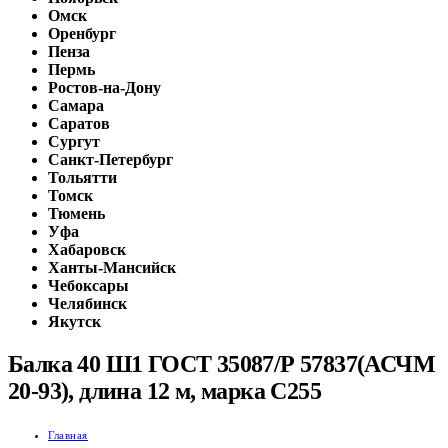
Омск
Оренбург
Пенза
Пермь
Ростов-на-Дону
Самара
Саратов
Сургут
Санкт-Петербург
Тольятти
Томск
Тюмень
Уфа
Хабаровск
Ханты-Мансийск
Чебоксары
Челябинск
Якутск
Балка 40 Ш1 ГОСТ 35087/Р 57837(АСЧМ
20-93), длина 12 м, марка С255
Главная