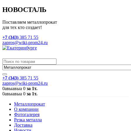
НОВОСТАЛЬ
Поставляем металлопрокат
для тех кто создает!
+7 (343)
385 71 55
zapros@wiki-prom24.ru
+7 (343)
385 71 55
zapros@wiki-prom24.ru
0
авыавыа
0
за 1т.
0
авыавыа
0
за 1т.
Металлопрокат
О компании
Фотогалерея
Резка металла
Доставка
Новости