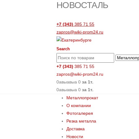
НОВОСТАЛЬ
+7 (343)
385 71 55
zapros@wiki-prom24.ru
Search
+7 (343)
385 71 55
zapros@wiki-prom24.ru
0
авыавыа
0
за 1т.
0
авыавыа
0
за 1т.
Металлопрокат
О компании
Фотогалерея
Резка металла
Доставка
Новости