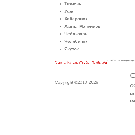
Тюмень
Уфа
Хабаровск
Ханты-Мансийск
Чебоксары
Челябинск
Якутск
трубы холоднод
Главная
Каталог
Трубы
,
Трубы х/д
О
Copyright ©2013-2026
О
ме
ме