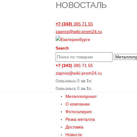
НОВОСТАЛЬ
+7 (343)
385 71 55
zapros@wiki-prom24.ru
Search
+7 (343)
385 71 55
zapros@wiki-prom24.ru
0
авыавыа
0
за 1т.
0
авыавыа
0
за 1т.
Металлопрокат
О компании
Фотогалерея
Резка металла
Доставка
Новости