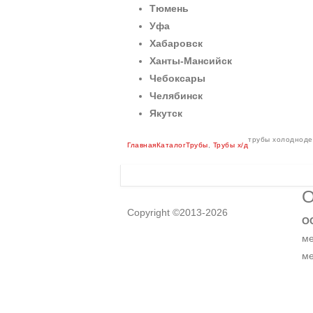
Тюмень
Уфа
Хабаровск
Ханты-Мансийск
Чебоксары
Челябинск
Якутск
трубы холоднод
Главная
Каталог
Трубы
,
Трубы х/д
О
Copyright ©2013-2026
О
ме
ме