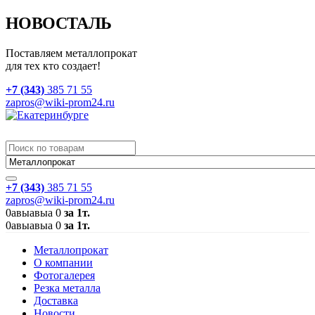
НОВОСТАЛЬ
Поставляем металлопрокат
для тех кто создает!
+7 (343)
385 71 55
zapros@wiki-prom24.ru
+7 (343)
385 71 55
zapros@wiki-prom24.ru
0
авыавыа
0
за 1т.
0
авыавыа
0
за 1т.
Металлопрокат
О компании
Фотогалерея
Резка металла
Доставка
Новости