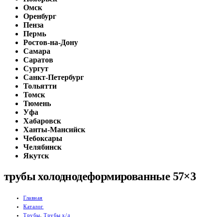
Омск
Оренбург
Пенза
Пермь
Ростов-на-Дону
Самара
Саратов
Сургут
Санкт-Петербург
Тольятти
Томск
Тюмень
Уфа
Хабаровск
Ханты-Мансийск
Чебоксары
Челябинск
Якутск
трубы холоднодеформированные 57×3
Главная
Каталог
Трубы
,
Трубы х/д