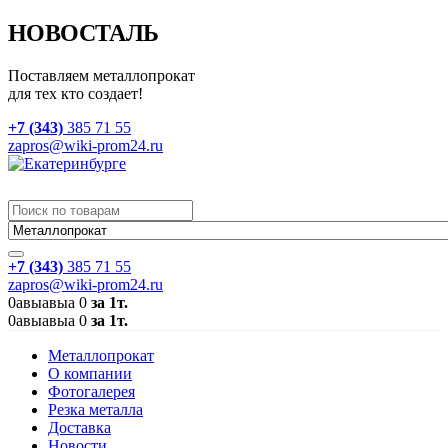
НОВОСТАЛЬ
Поставляем металлопрокат
для тех кто создает!
+7 (343)
385 71 55
zapros@wiki-prom24.ru
+7 (343)
385 71 55
zapros@wiki-prom24.ru
0
авыавыа
0
за 1т.
0
авыавыа
0
за 1т.
Металлопрокат
О компании
Фотогалерея
Резка металла
Доставка
Новости