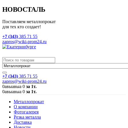
НОВОСТАЛЬ
Поставляем металлопрокат
для тех кто создает!
+7 (343)
385 71 55
zapros@wiki-prom24.ru
+7 (343)
385 71 55
zapros@wiki-prom24.ru
0
авыавыа
0
за 1т.
0
авыавыа
0
за 1т.
Металлопрокат
О компании
Фотогалерея
Резка металла
Доставка
Новости