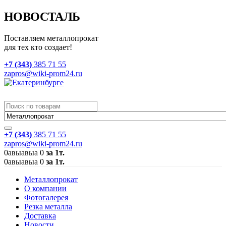
НОВОСТАЛЬ
Поставляем металлопрокат
для тех кто создает!
+7 (343)
385 71 55
zapros@wiki-prom24.ru
+7 (343)
385 71 55
zapros@wiki-prom24.ru
0
авыавыа
0
за 1т.
0
авыавыа
0
за 1т.
Металлопрокат
О компании
Фотогалерея
Резка металла
Доставка
Новости