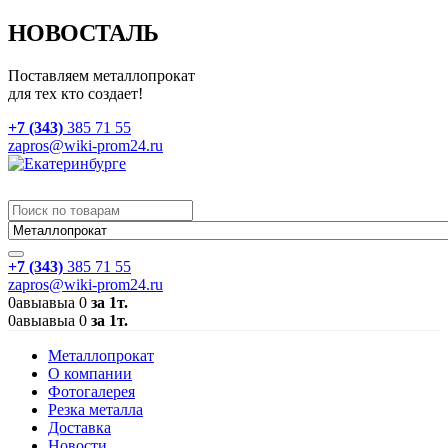
НОВОСТАЛЬ
Поставляем металлопрокат
для тех кто создает!
+7 (343)
385 71 55
zapros@wiki-prom24.ru
+7 (343)
385 71 55
zapros@wiki-prom24.ru
0
авыавыа
0
за 1т.
0
авыавыа
0
за 1т.
Металлопрокат
О компании
Фотогалерея
Резка металла
Доставка
Новости