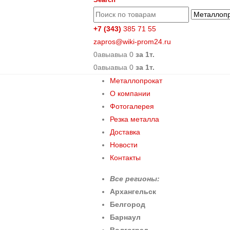
+7 (343)
385 71 55
zapros@wiki-prom24.ru
0
авыавыа
0
за 1т.
0
авыавыа
0
за 1т.
Металлопрокат
О компании
Фотогалерея
Резка металла
Доставка
Новости
Контакты
Все регионы:
Архангельск
Белгород
Барнаул