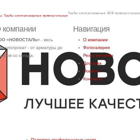
Трубы электросварные ЭСВ прямоугольные
ы
,
Трубы электросварные прямоугольные
 компании
Навигация
ОО «НОВОСТАЛЬ»
- весь
О компании
таллопрокат - от арматуры до
Фотогалерея
тизов со склада.
Резка металла
Доставка
Новости
Контакты
Политика конфиденциальности