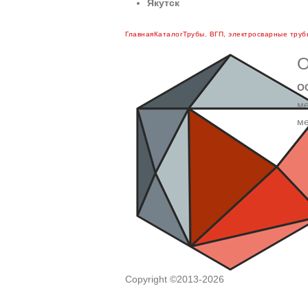
Якутск
Главная
Каталог
Трубы
,
ВГП, электросварные труб
О
О
ме
ме
Copyright ©2013-2026