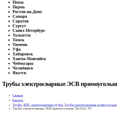
Пенза
Пермь
Ростов-на-Дону
Самара
Саратов
Сургут
Санкт-Петербург
Тольятти
Томск
Тюмень
Уфа
Хабаровск
Ханты-Мансийск
Чебоксары
Челябинск
Якутск
Трубы электросварные ЭСВ прямоугольн
Главная
Каталог
Трубы
,
ВГП, электросварные трубы
,
Трубы электросварные прямоугольн
Трубы электросварные ЭСВ прямоугольные 50х25х2 ТУ