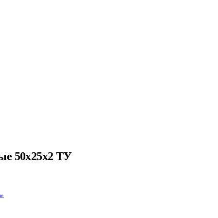
ые 50х25х2 ТУ
ые