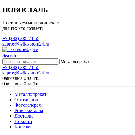
НОВОСТАЛЬ
Поставляем металлопрокат
для тех кто создает!
+7 (343)
385 71 55
zapros@wiki-prom24.ru
Search
+7 (343)
385 71 55
zapros@wiki-prom24.ru
0
авыавыа
0
за 1т.
0
авыавыа
0
за 1т.
Металлопрокат
О компании
Фотогалерея
Резка металла
Доставка
Новости
Контакты