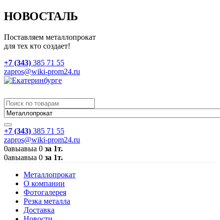
НОВОСТАЛЬ
Поставляем металлопрокат
для тех кто создает!
+7 (343)
385 71 55
zapros@wiki-prom24.ru
+7 (343)
385 71 55
zapros@wiki-prom24.ru
0
авыавыа
0
за 1т.
0
авыавыа
0
за 1т.
Металлопрокат
О компании
Фотогалерея
Резка металла
Доставка
Новости