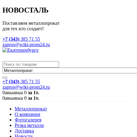
НОВОСТАЛЬ
Поставляем металлопрокат
для тех кто создает!
+7 (343)
385 71 55
zapros@wiki-prom24.ru
+7 (343)
385 71 55
zapros@wiki-prom24.ru
0
авыавыа
0
за 1т.
0
авыавыа
0
за 1т.
Металлопрокат
О компании
Фотогалерея
Резка металла
Доставка
Новости