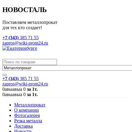
НОВОСТАЛЬ
Поставляем металлопрокат
для тех кто создает!
+7 (343)
385 71 55
zapros@wiki-prom24.ru
+7 (343)
385 71 55
zapros@wiki-prom24.ru
0
авыавыа
0
за 1т.
0
авыавыа
0
за 1т.
Металлопрокат
О компании
Фотогалерея
Резка металла
Доставка
Новости