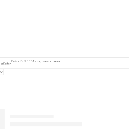
Гайка DIN 6334 соединительная
пи
Гайки