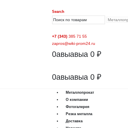
Search
+7 (343)
385 71 55
zapros@wiki-prom24.ru
0
авыавыа
0
₽
0
авыавыа
0
₽
Металлопрокат
О компании
Фотогалерея
Резка металла
Доставка