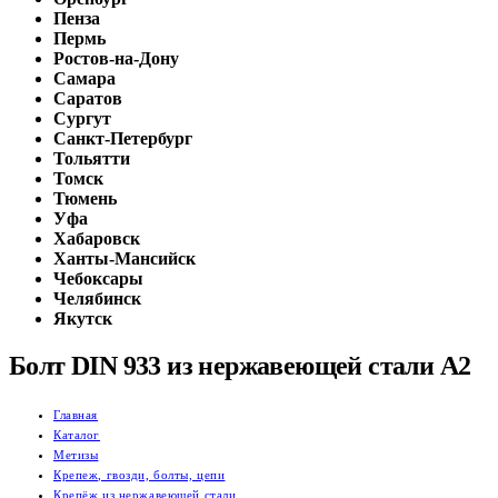
Пенза
Пермь
Ростов-на-Дону
Самара
Саратов
Сургут
Санкт-Петербург
Тольятти
Томск
Тюмень
Уфа
Хабаровск
Ханты-Мансийск
Чебоксары
Челябинск
Якутск
Болт DIN 933 из нержавеющей стали А2
Главная
Каталог
Метизы
Крепеж, гвозди, болты, цепи
Крепёж из нержавеющей стали